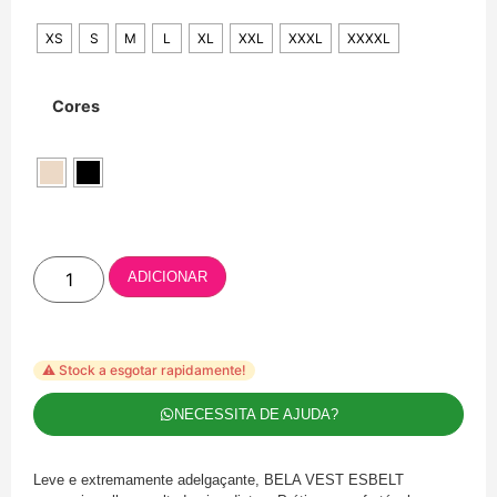
XS
S
M
L
XL
XXL
XXXL
XXXXL
Cores
ADICIONAR
⚠️ Stock a esgotar rapidamente!
NECESSITA DE AJUDA?
Leve e extremamente adelgaçante, BELA VEST ESBELT