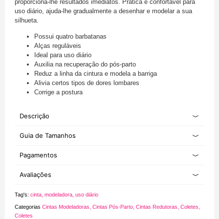
proporciona-lhe resultados imediatos. Prática e confortável para
uso diário, ajuda-lhe gradualmente a desenhar e modelar a sua
silhueta.
Possui quatro barbatanas
Alças reguláveis
Ideal para uso diário
Auxilia na recuperação do pós-parto
Reduz a linha da cintura e modela a barriga
Alivia certos tipos de dores lombares
Corrige a postura
Descrição
Guia de Tamanhos
Pagamentos
Avaliações
Tag's:
cinta
,
modeladora
,
uso diário
Categorias
Cintas Modeladoras
,
Cintas Pós-Parto
,
Cintas Redutoras
,
Coletes
,
Coletes