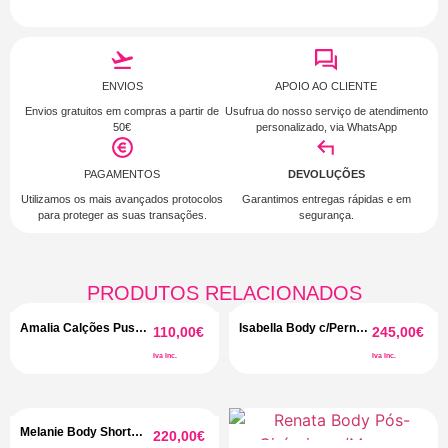
ENVIOS
APOIO AO CLIENTE
Envios gratuitos em compras a partir de
Usufrua do nosso serviço de atendimento
50€
personalizado, via
WhatsApp
PAGAMENTOS
DEVOLUÇÕES
Utilizamos os mais avançados protocolos
Garantimos entregas rápidas e em
para proteger as suas transações.
segurança.
PRODUTOS RELACIONADOS
Amalia Calções Push-
Isabella Body c/Pernas
110,00
€
245,00
€
up
Comfort
Iva Inc.
Iva Inc.
Melanie Body Short
220,00
€
Comfort