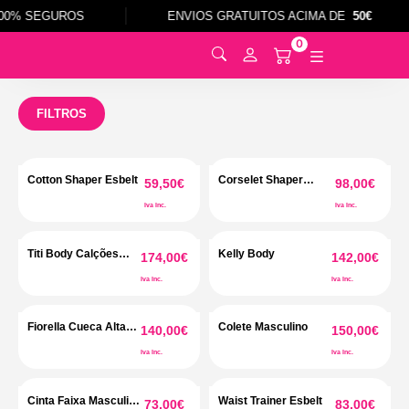
00% SEGUROS
ENVIOS GRATUITOS ACIMA DE
50€
0
0
FILTROS
Cotton Shaper Esbelt
Corselet Shaper
59,50
€
98,00
€
Esbelt
Iva Inc.
Iva Inc.
Titi Body Calções
Kelly Body
174,00
€
142,00
€
s/Alças
Iva Inc.
Iva Inc.
Fiorella Cueca Alta
Colete Masculino
140,00
€
150,00
€
Fio Dental
Iva Inc.
Iva Inc.
Cinta Faixa Masculina
Waist Trainer Esbelt
73,00
€
83,00
€