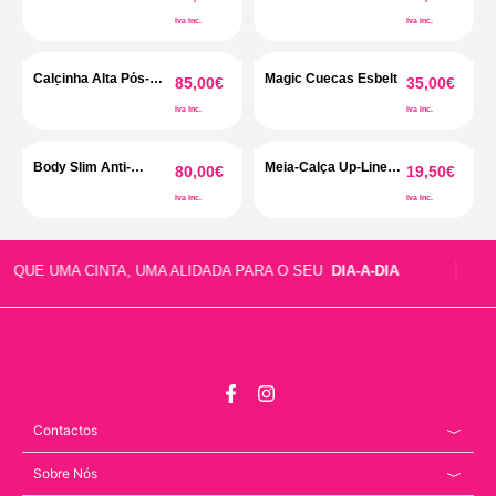
Esbelt
Iva Inc.
Iva Inc.
Calcinha Alta Pós-
Magic Cuecas Esbelt
85,00
€
35,00
€
Cirúrgica Esbelt
Iva Inc.
Iva Inc.
Body Slim Anti-
Meia-Calça Up-Line
80,00
€
19,50
€
Celulite
fio 15
Iva Inc.
Iva Inc.
O QUE UMA CINTA, UMA ALIDADA PARA O SEU
DIA-A-DIA
Contactos
Sobre Nós