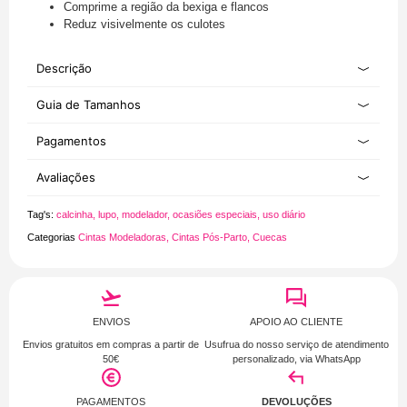
Comprime a região da bexiga e flancos
Reduz visivelmente os culotes
Descrição
Guia de Tamanhos
Pagamentos
Avaliações
Tag's:
calcinha
,
lupo
,
modelador
,
ocasiões especiais
,
uso diário
Categorias
Cintas Modeladoras
,
Cintas Pós-Parto
,
Cuecas
ENVIOS
APOIO AO CLIENTE
Envios gratuitos em compras a partir de
Usufrua do nosso serviço de atendimento
50€
personalizado, via
WhatsApp
PAGAMENTOS
DEVOLUÇÕES