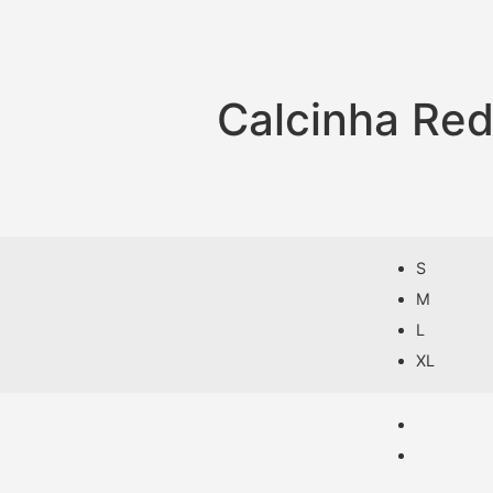
Calcinha Red
S
M
L
XL