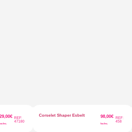
Corselet Shaper Esbelt
29,00
€
98,00
€
REF:
REF:
47180
458
Iva Inc.
Iva Inc.