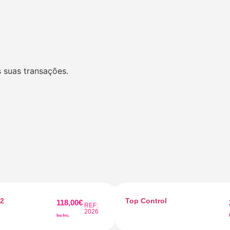
 suas transações.
 2
Top Control
118,00
€
REF:
2026
Iva Inc.