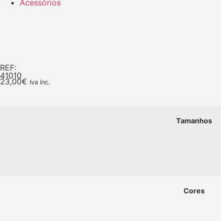
Acessórios
REF:
41010
23,00
€
Iva Inc.
Tamanhos
Cores