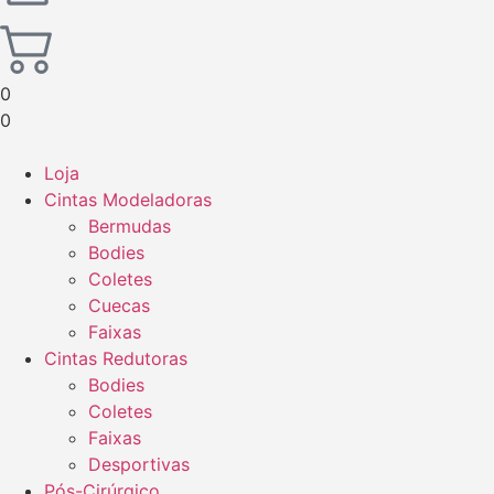
0
0
Loja
Cintas Modeladoras
Bermudas
Bodies
Coletes
Cuecas
Faixas
Cintas Redutoras
Bodies
Coletes
Faixas
Desportivas
Pós-Cirúrgico