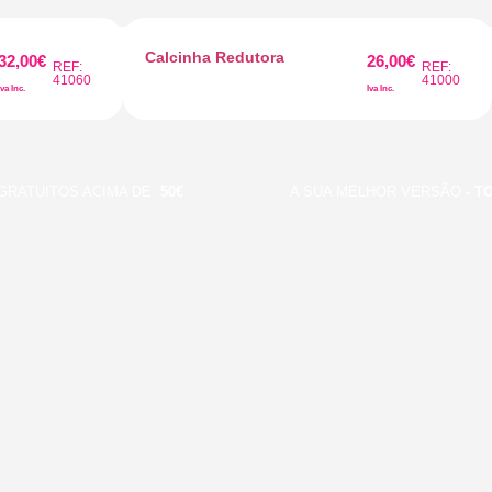
Calcinha Redutora
32,00
€
26,00
€
REF:
REF:
41060
41000
Iva Inc.
Iva Inc.
TUITOS ACIMA DE
50€
A SUA MELHOR VERSÃO
- TODO