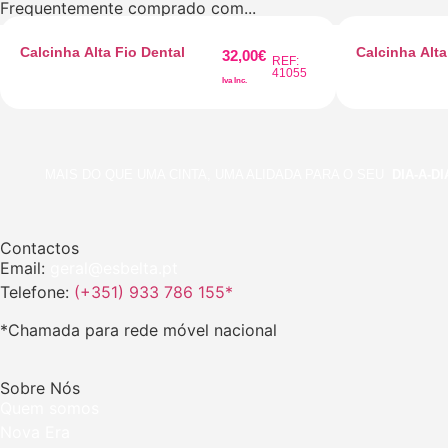
Frequentemente comprado com...
Calcinha Alta Fio Dental
Calcinha Alt
32,00
€
REF:
41055
Iva Inc.
MAIS DO QUE UMA CINTA, UMA ALIDADA PARA O SEU
DIA-A-DIA
Contactos
Email:
geral@esbelta.pt
Telefone:
(+351) 933 786 155*
*Chamada para rede móvel nacional
Sobre Nós
Quem somos
Nova Era