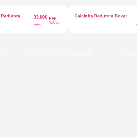
a Redutora
Calcinha Redutora Boxer
33,00
€
REF:
41050
Iva Inc.
PAGAMENTOS 100% SEGUROS
ENVIOS GRA